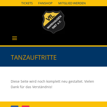
TICKETS
FANSHOP
MITGLIED WERDEN
TANZAUFTRITTE
Diese Seite wird noch komplett neu gestaltet. Vielen
Dank für das Verständnis!