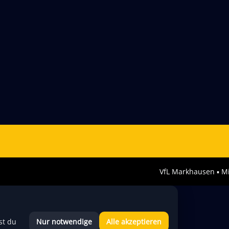
VfL Markhausen ▪︎ Mi
Nur notwendige
Alle akzeptieren
st du