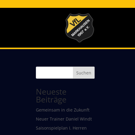
Suchen
Neueste
Beiträge
Gemeinsam in die Zukunft
Neuer Trainer Daniel Windt
Saisonspielplan I. Herren