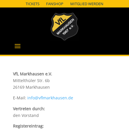
TICKETS
FANSHOP
MITGLIED WERDEN
VfL Markhausen e.V.
Mittelthüler Str. 6b
26169 Markhausen
E-Mail:
info@vflmarkhausen.de
Vertreten durch:
den Vorstand
Registereintrag: